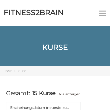
FITNESS2BRAIN
Togg
KURSE
HOME
KURSE
Gesamt:
15 Kurse
Alle anzeigen
Erscheinungsdatum (neueste zuerst)