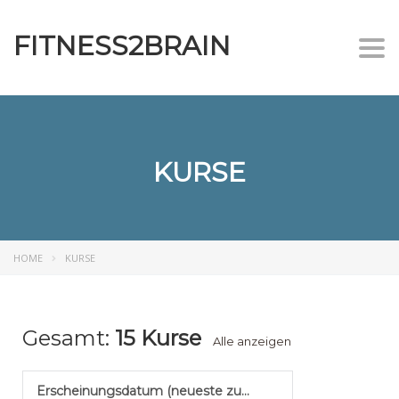
FITNESS2BRAIN
Togg
KURSE
HOME
KURSE
Gesamt:
15 Kurse
Alle anzeigen
Erscheinungsdatum (neueste zuerst)